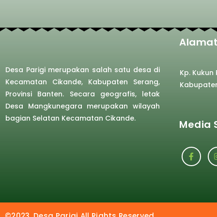
Alamat
Desa Parigi merupakan salah satu desa di
Kp. Kukun
Kecamatan Cikande, Kabupaten Serang,
Kabupate
Provinsi Banten. Secara geografis, letak
Desa Mangkunegara merupakan wilayah
bagian Selatan Kecamatan Cikande.
Media 
©2023. Desa Parigi All Rights Reserved.