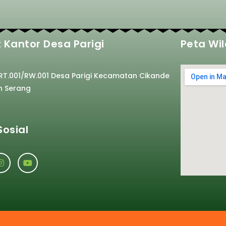
 Kantor Desa Parigi
Peta Wi
 RT.001/RW.001 Desa Parigi Kecamatan Cikande
n Serang
Sosial