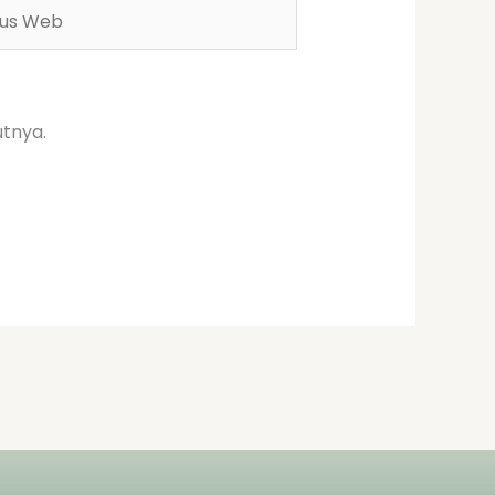
s
b
utnya.