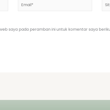
Email*
Situ
We
 web saya pada peramban ini untuk komentar saya berik