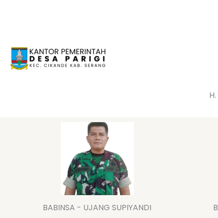
Lewati
ke
konten
H.
BABINSA - UJANG SUPIYANDI
B