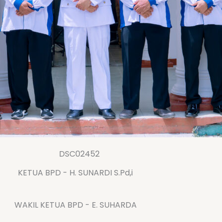
KETUA BPD - H. SUNARDI S.Pd,i
WAKIL KETUA BPD - E. SUHARDA