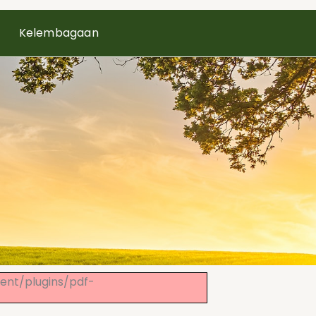
Kelembagaan
tent/plugins/pdf-