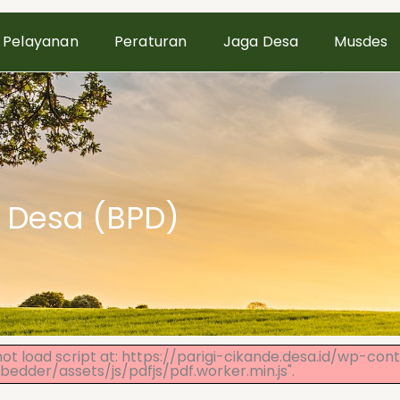
Pelayanan
Peraturan
Jaga Desa
Musdes
 Desa (BPD)
not load script at: https://parigi-cikande.desa.id/wp-con
edder/assets/js/pdfjs/pdf.worker.min.js".