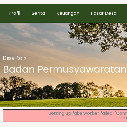
Profil
Berita
Keuangan
Pasar Desa
Desa Parigi
Badan Permusyawaratan
Setting up fake worker failed: "Can
emb