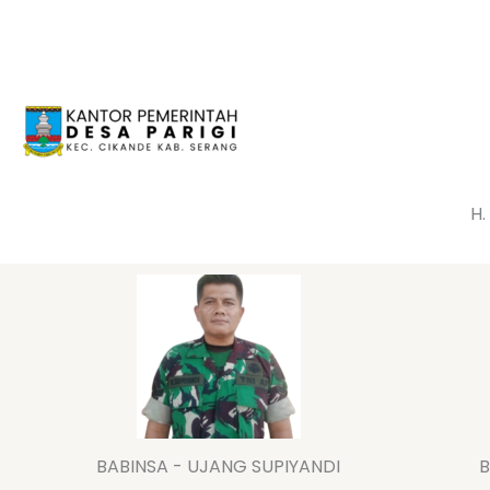
Lewati
ke
konten
H.
BABINSA - UJANG SUPIYANDI
B