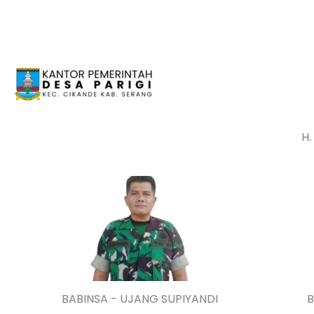
Lewati
ke
konten
H.
BABINSA - UJANG SUPIYANDI
B