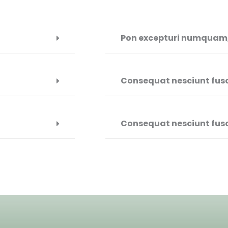
Pon excepturi numquam, 
Consequat nesciunt fusce
Consequat nesciunt fusce