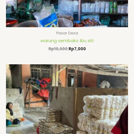
Pasar Desa
warung sembako ibu siti
Rp
10,000
Rp
7,000